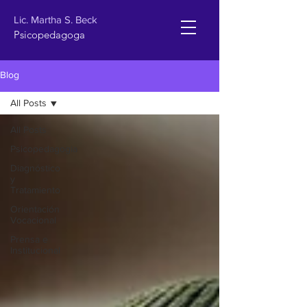
Lic. Martha S. Beck
Psicopedagoga
Blog
All Posts
All Posts
Psicopedagogia
Diagnóstico
y
Tratamiento
Orientación
Vocacional
Prensa e
Institucional