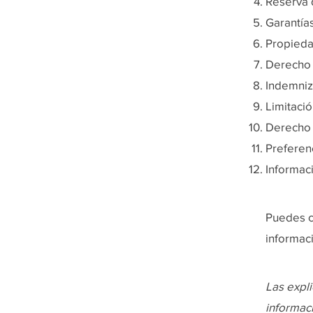
Reserva 
Garantías
Propieda
Derecho 
Indemniz
Limitaci
Derecho 
Preferenc
Informac
Puedes c
informac
Las expl
informac