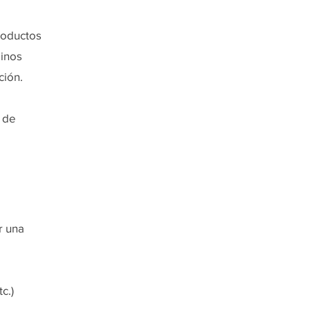
a
roductos
minos
ación.
d de
r una
c.)