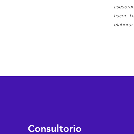
asesoram
hacer. T
elaborar 
Consultorio