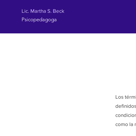
Lic. Martha S. Beck
Psicopedagoga
Los térm
definidos
condicion
como la r