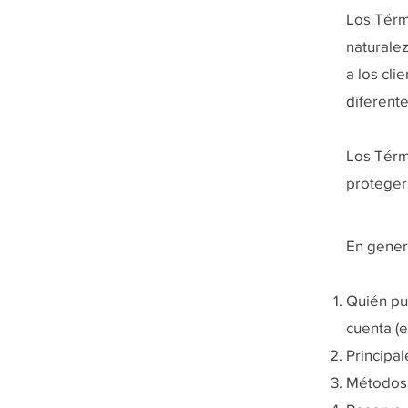
Los Térm
naturale
a los cl
diferent
Los Térmi
proteger
En gener
Quién pue
cuenta (e
Principal
Métodos d