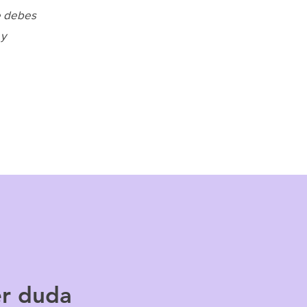
e debes
 y
er duda