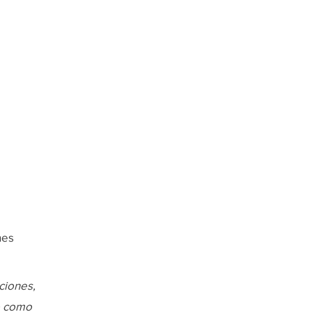
nes
ciones,
o como