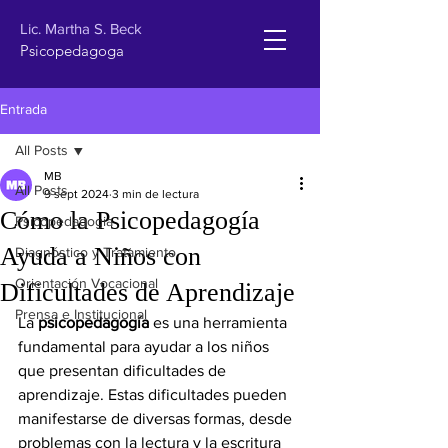
Lic. Martha S. Beck
Psicopedagoga
Entrada
All Posts
MB
All Posts
9 sept 2024
3 min de lectura
Cómo la Psicopedagogía
Psicopedagogia
Ayuda a Niños con
Diagnóstico y Tratamiento
Orientación Vocacional
Dificultades de Aprendizaje
Prensa e Institucional
La 
psicopedagogía
 es una herramienta 
fundamental para ayudar a los niños 
que presentan dificultades de 
aprendizaje. Estas dificultades pueden 
manifestarse de diversas formas, desde 
problemas con la lectura y la escritura 