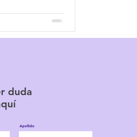
er duda
aquí
Apellido