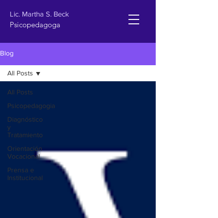
Lic. Martha S. Beck
Psicopedagoga
Blog
All Posts
All Posts
Psicopedagogia
Diagnóstico
y
Tratamiento
Orientación
Vocacional
Prensa e
Institucional