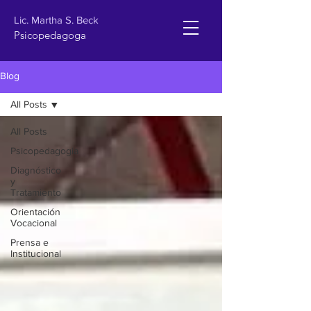
Lic. Martha S. Beck
Psicopedagoga
Blog
All Posts
All Posts
Psicopedagogia
Diagnóstico
y
Tratamiento
Orientación
Vocacional
Prensa e
Institucional