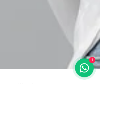
1
19 nov 2024
2 min de lectura
¿Qué diferencia hay entre una
psicóloga y una
psicopedagoga?